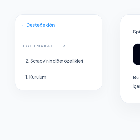
←
Desteğe dön
Spi
İLGILI MAKALELER
2. Scrapy’nin diğer özellikleri
1. Kurulum
Bu 
içe