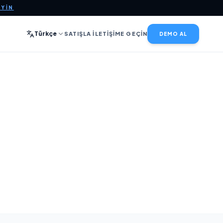
EYIN
Türkçe
SATIŞLA İLETIŞIME GEÇIN
DEMO AL