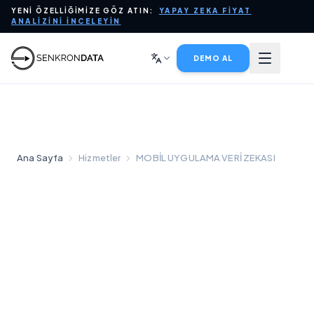
YENI ÖZELLIĞIMIZE GÖZ ATIN:
YAPAY ZEKA FIYAT
PLATFORM
ANALIZINI İNCELEYIN
YAPAY ZEKA İÇIN VERI
DEMO AL
SEKTÖRLER
HIZMETLER
Ana Sayfa
Hizmetler
MOBİL UYGULAMA VERİ ZEKASI
ŞIRKET
BLOG
SATIŞLA İLETIŞIME GEÇIN