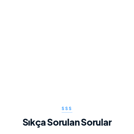
FIYAT ENDEKSI TRENDI
142.50
+2.4%
👨‍💼
12 MAY
14 MAY
16 MAY
18 MAY
SSS
PAYA GÖRE EN İYI
Sıkça Sorulan Sorular
KATEGORILER