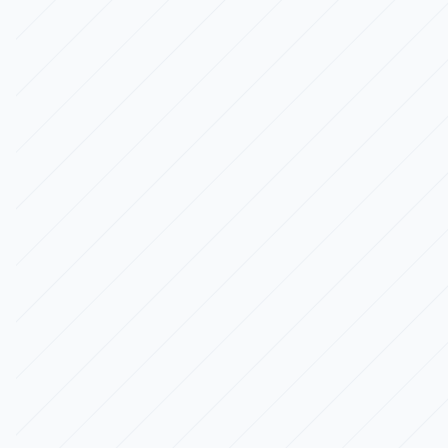
PAZAR LİDERLİĞİ
Rekabet Kıyaslama
Rakip düğümlerinin ve fiyat oynaklığının
hassas endekslemesiyle dijital raftaki
konumunuzu anlayın.
GÖRÜNÜRLÜK SKORU
Üst sıra yerleşim için tüm büyük pazar
yerlerinde ses payını (SoV) ve arama
sıralamalarını takip edin.
PAZAR ALGISI
Sektör ortalamasıyla karşılaştırıldığında
promosyon yoğunluğunu ve marka algısını