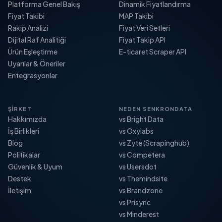
Platforma Genel Bakış
Dinamik Fiyatlandırma
Fiyat Takibi
MAP Takibi
Rakip Analizi
Fiyat Veri Setleri
Dijital Raf Analitiği
Fiyat Takip API
Ürün Eşleştirme
E-ticaret Scraper API
Uyarılar & Öneriler
Entegrasyonlar
ŞIRKET
NEDEN SENKRONDATA
Hakkımızda
vs Bright Data
İş Birlikleri
vs Oxylabs
Blog
vs Zyte (Scrapinghub)
Politikalar
vs Competera
Güvenlik & Uyum
vs Usersdot
Destek
vs Themindsite
İletişim
vs Brandzone
vs Prisync
vs Minderest