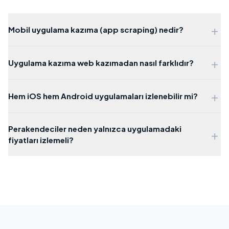
Fast Food
35%
+
Mobil uygulama kazıma (app scraping) nedir?
Pizza
22%
+
Uygulama kazıma web kazımadan nasıl farklıdır?
Tatlı
15%
+
Hem iOS hem Android uygulamaları izlenebilir mi?
Fırın
12%
Perakendeciler neden yalnızca uygulamadaki
+
fiyatları izlemeli?