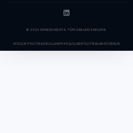
©
2026
SENKRONDATA.
TÜM HAKLARI SAKLIDIR.
GIZLILIK POLITIKASI
KULLANIM KOŞULLARI
POLITIKALAR
GÜVENLIK