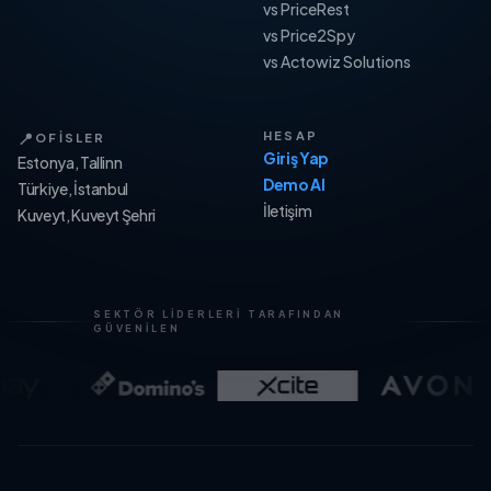
vs PriceRest
vs Price2Spy
vs Actowiz Solutions
📍
HESAP
OFISLER
Giriş Yap
Estonya, Tallinn
Demo Al
Türkiye, İstanbul
İletişim
Kuveyt, Kuveyt Şehri
SEKTÖR LIDERLERI TARAFINDAN
GÜVENILEN