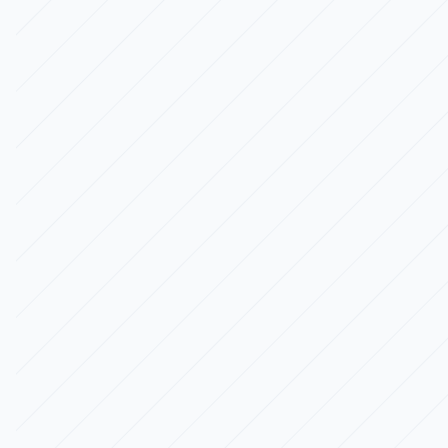
Rekabet Kıyaslama
Platformlar genelinde fiyatlandırma, ürün
yelpazesi ve promosyon görünürlüğünü
karşılaştırın.
Menü Fiyat Takibi
Menü enflasyonunu, dinamik fiyatlandırmayı ve
indirim aktivitesini izleyin.
Pazar Genişleme Analizi
Coğrafi restoran yoğunluğunu ve rekabet
şiddetini değerlendirin.