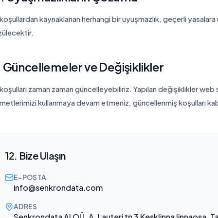
koşullardan kaynaklanan herhangi bir uyuşmazlık, geçerli yasalara
ülecektir.
. Güncellemeler ve Değişiklikler
koşulları zaman zaman güncelleyebiliriz. Yapılan değişiklikler web
metlerimizi kullanmaya devam etmeniz, güncellenmiş koşulları kabul
12. Bize Ulaşın
E-POSTA
info@senkrondata.com
ADRES
Senkrondata AI OÜ, A. Lauteri tn 3 Kesklinna linnaosa, T