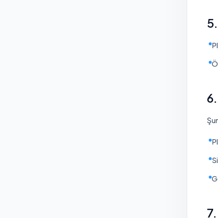
5.
P
Ö
6.
Şun
P
S
G
7