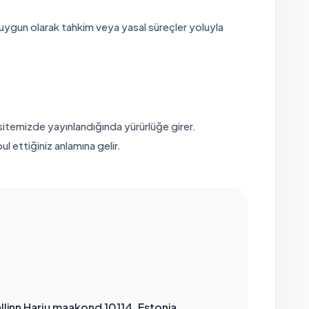
 uygun olarak tahkim veya yasal süreçler yoluyla
 sitemizde yayınlandığında yürürlüğe girer.
 ettiğiniz anlamına gelir.
allinn Harju maakond 10114, Estonia