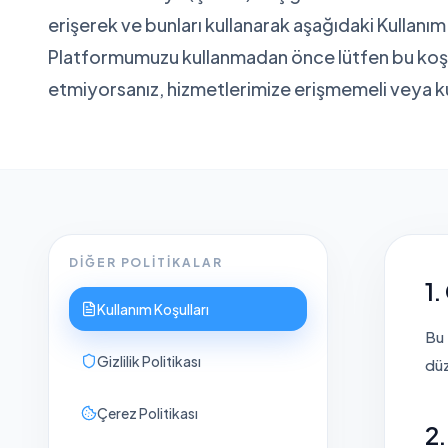
erişerek ve bunları kullanarak aşağıdaki Kullanım
Platformumuzu kullanmadan önce lütfen bu koşul
etmiyorsanız, hizmetlerimize erişmemeli veya k
DIĞER POLITIKALAR
1.
Kullanım Koşulları
Bu 
Gizlilik Politikası
düz
Çerez Politikası
2