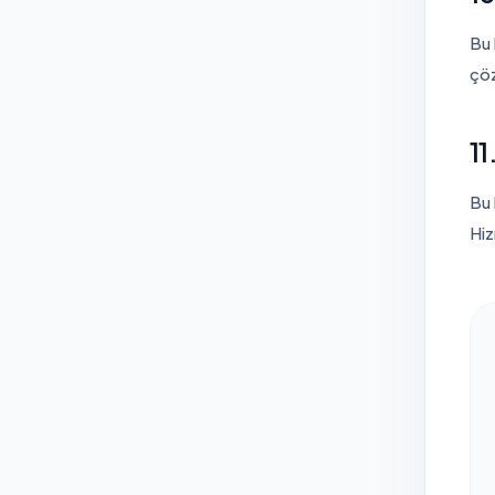
Bu 
çöz
11
Bu 
Hiz