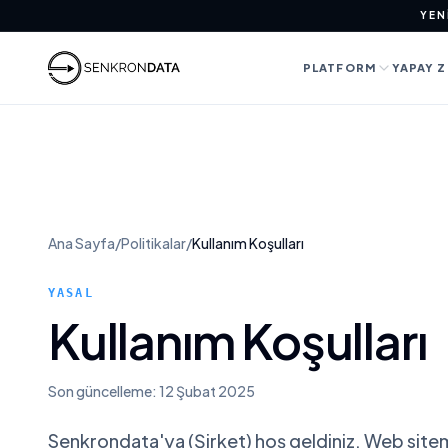
YEN
PLATFORM
YAPAY Z
Yapay Ze
Peraken
Platforma Genel Bakış
Setleri
Güzelli
Scraper 
Fiyat Takibi
Rakip An
SERP AP
Otomot
Ana Sayfa
/
Politikalar
/
Kullanım Koşulları
Dijital Raf Analitiği
Ürün Eş
YASAL
Restora
Entegrasyonlar
Uyarılar
Kullanım Koşulları
Son güncelleme: 12 Şubat 2025
Senkrondata'ya (Şirket) hoş geldiniz. Web sitem