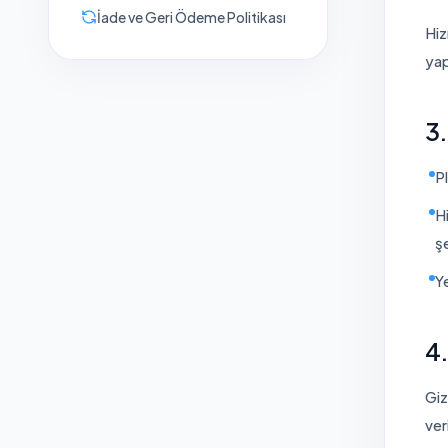
İade ve Geri Ödeme Politikası
Hiz
yap
3.
P
H
ş
Y
4.
Giz
ver