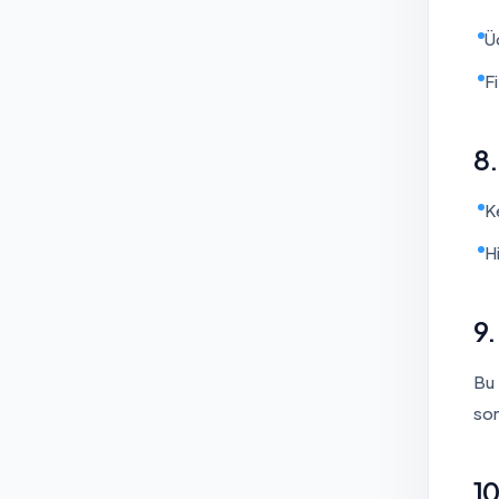
Ü
F
8.
K
H
9.
Bu 
son
1