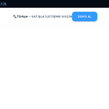
EYIN
Türkçe
SATIŞLA İLETIŞIME GEÇIN
DEMO AL