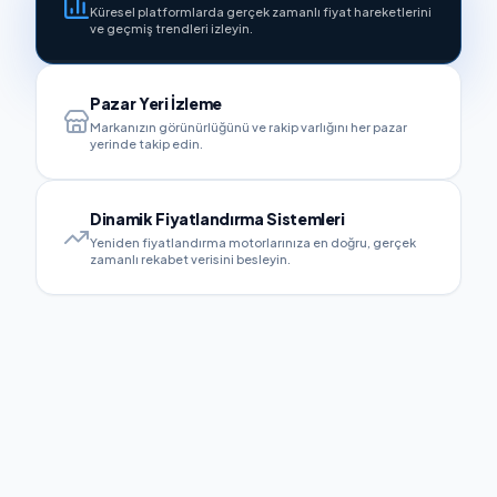
Küresel platformlarda gerçek zamanlı fiyat hareketlerini
ve geçmiş trendleri izleyin.
Pazar Yeri İzleme
Markanızın görünürlüğünü ve rakip varlığını her pazar
yerinde takip edin.
Dinamik Fiyatlandırma Sistemleri
Yeniden fiyatlandırma motorlarınıza en doğru, gerçek
zamanlı rekabet verisini besleyin.
GELİR OPTİMİZASYONU
Rekabetçi Fiyatlandırma
Zekası
Marjlarınızı optimize etmek için pazar fiyat
oynaklığının ve rakip indirim stratejilerinin