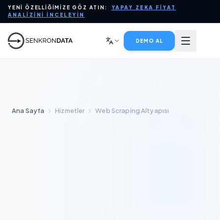
YENI ÖZELLIĞIMIZE GÖZ ATIN:
YAPAY ZEKA FIYAT
PLATFORM
ANALIZINI İNCELEYIN
YAPAY ZEKA İÇIN VERI
DEMO AL
SEKTÖRLER
HIZMETLER
Ana Sayfa
Hizmetler
Web Scraping Altyapısı
ŞIRKET
BLOG
SATIŞLA İLETIŞIME GEÇIN