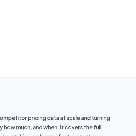
+12%
Yıldan Yıla
Eyl
Eki
 competitor pricing data at scale and turning
by how much, and when. It covers the full