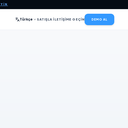
EYIN
Türkçe
SATIŞLA İLETIŞIME GEÇIN
DEMO AL
Rakip Fiyatı
nız
€115.00
00