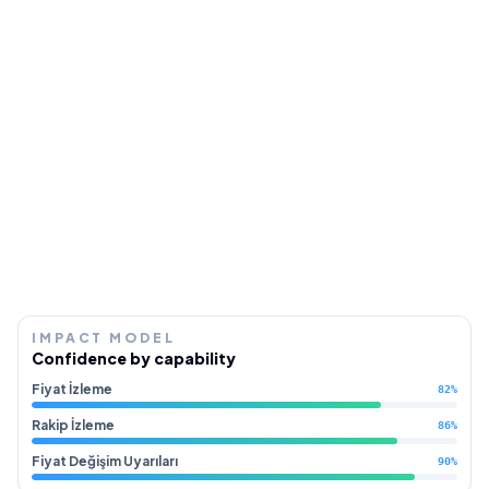
IMPACT MODEL
Confidence by capability
Fiyat İzleme
82
%
Rakip İzleme
86
%
Fiyat Değişim Uyarıları
90
%