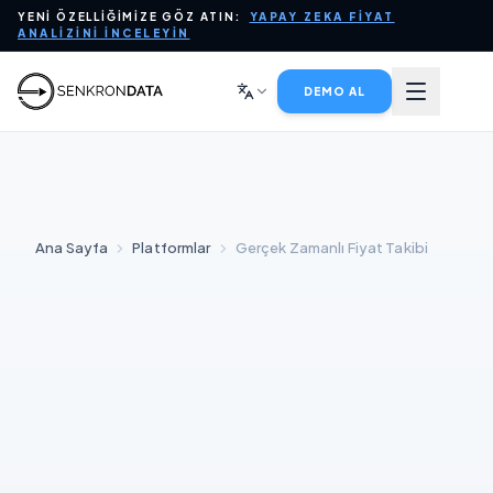
YENI ÖZELLIĞIMIZE GÖZ ATIN:
YAPAY ZEKA FIYAT
PLATFORM
ANALIZINI İNCELEYIN
YAPAY ZEKA İÇIN VERI
DEMO AL
SEKTÖRLER
HIZMETLER
Ana Sayfa
Platformlar
Gerçek Zamanlı Fiyat Takibi
ŞIRKET
BLOG
SATIŞLA İLETIŞIME GEÇIN