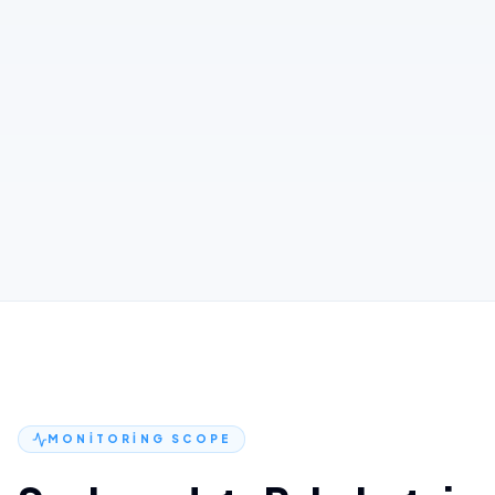
snipes.de
€124.00
+3.3%
ÜZERINDE
90 GÜNLÜK FIYAT GEÇMIŞI
Siz
Ort.
Kategoriye göre endeks hareketi
Promosyon başladı
Rakip düşüşü
Feb · Mar · Apr · May
MONITORING SCOPE