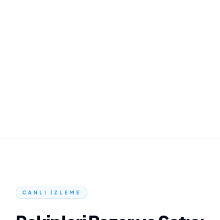
GÜVEN
İNCELEME
TESLIMAT
Puanlı
İnsan
API
CANLI İZLEME