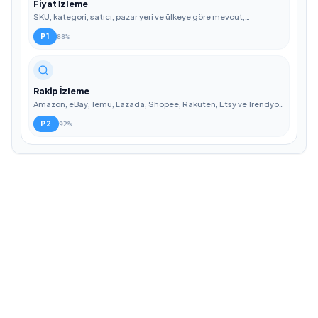
Fiyat İzleme
SKU, kategori, satıcı, pazar yeri ve ülkeye göre mevcut,
minimum, maksimum ve ortalama rakip fiyatlarını takip edin.
P
1
88
%
Rakip İzleme
Amazon, eBay, Temu, Lazada, Shopee, Rakuten, Etsy ve Trendyol
gibi seçilmiş perakendecileri ve pazar yerlerini takip edin.
P
2
92
%