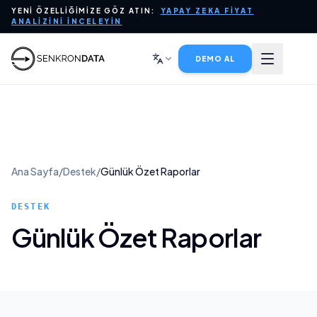
YENI ÖZELLIĞIMIZE GÖZ ATIN:
YAPAY ZEKA FIYAT
PLATFORM
ANALIZINI İNCELEYIN
YAPAY ZEKA İÇIN VERI
DEMO AL
SEKTÖRLER
HIZMETLER
Ana Sayfa
/
Destek
/
Günlük Özet Raporlar
ŞIRKET
DESTEK
BLOG
Günlük Özet Raporlar
SATIŞLA İLETIŞIME GEÇIN