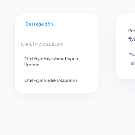
←
Desteğe dön
Per
fiy
İLGILI MAKALELER
N
Otel Fiyat Kıyaslama Raporu
sı
Üretme
Otel Fiyat Endeks Raporları