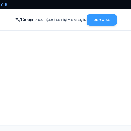
EYIN
Türkçe
SATIŞLA İLETIŞIME GEÇIN
DEMO AL